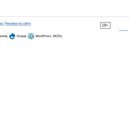
ка
,
Реклама на сайте
18+
omla,
Drupal,
WordPress, MODx.