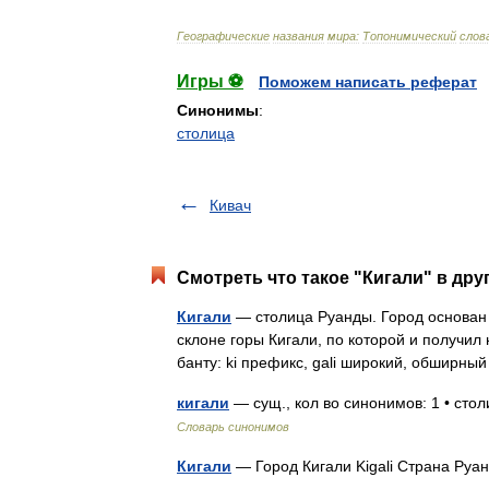
Географические
названия
мира:
Топонимический
слов
Игры ⚽
Поможем написать реферат
Синонимы
:
столица
Кивач
Смотреть что такое "Кигали" в дру
Кигали
— столица Руанды. Город основан в
склоне горы Кигали, по которой и получил 
банту: ki префикс, gali широкий, обшир
кигали
— сущ., кол во синонимов: 1 • сто
Словарь синонимов
Кигали
— Город Кигали Kigali Страна Р