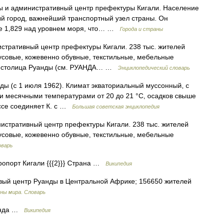
 и административный центр префектуры Кигали. Население
й город, важнейший транспортный узел страны. Он
те 1,829 над уровнем моря, что… …
Города и страны
истративный центр префектуры Кигали. 238 тыс. жителей
усовые, кожевенно обувные, текстильные, мебельные
i), столица Руанды (см. РУАНДА… …
Энциклопедический словарь
ы (с 1 июля 1962). Климат экваториальный муссонный, с
ми месячными температурами от 20 до 21 °С, осадков свыше
оссе соединяет К. с …
Большая советская энциклопедия
истративный центр префектуры Кигали. 238 тыс. жителей
усовые, кожевенно обувные, текстильные, мебельные
оварь
порт Кигали {{{2}}} Страна …
Википедия
орговый центр Руанды в Центральной Африке; 156650 жителей
ны мира. Словарь
анда …
Википедия