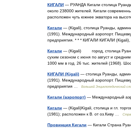
КИГАЛИ
— РУАНДА Кигали столица Руанды
около 238000 жителей. Кигали современны
расположен чуть южнее экватора на высо
Кигали
— (Kigali), столица Руанды, админ
(1991). Международный аэропорт. Пищевк
предприятия. * * * КИГАЛИ КИГАЛИ (Kigal
Кигали
— (Kigali) город, столица Руанд
сухим сезоном с июня по август и средни
1000 мм в год. 26 тыс. жителей (1968). Ш
КИГАЛИ (Kigali)
— столица Руанды, админ
(1991). Международный аэропорт. Пищевк
предприятия …
Большой Энциклопедический сл
Кигали (аэропорт)
— Международный аэро
Кигали
— (Kigali)Kigali, столица и гл. т
(1981); расположен к В. от оз.Киву …
Стра
Провинция Кигали
— Кигали Страна Ру