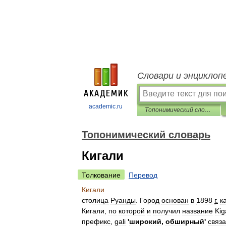
Словари и энциклоп
academic.ru
Топонимический словарь
Топонимический словарь
Кигали
Толкование
Перевод
Кигали
столица
Руанды
.
Город
основан
в
1898
г
.
к
Кигали
,
по
которой
и
получил
название
Kig
префикс
,
gali
'
широкий
,
обширный
'
связ