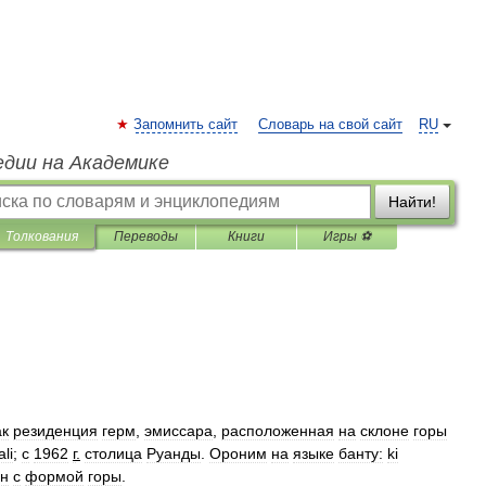
Запомнить сайт
Словарь на свой сайт
RU
едии на Академике
Найти!
Толкования
Переводы
Книги
Игры ⚽
ак
резиденция
герм
,
эмиссара
,
расположенная
на
склоне
горы
ali
;
с
1962
г
.
столица
Руанды
.
Ороним
на
языке
банту:
ki
ан
с
формой
горы
.